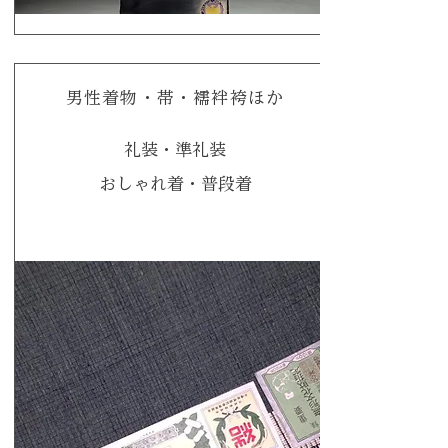
​​男性着物・帯・襦袢袴ほか
礼装・準礼装
​おしゃれ着・普段着