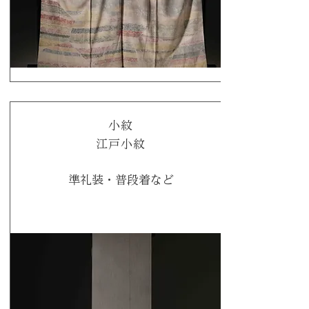
​小紋
江戸小紋
準礼装・普段着など