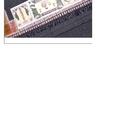
夏物（単衣・盛夏）
​お着物・帯
準礼装・普段着など