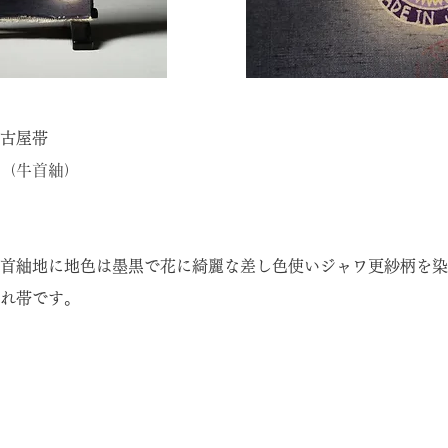
古屋帯
（牛首紬）
柄
首紬地に地色は墨黒で花に綺麗な差し色使いジャワ更紗柄を染
れ帯です。