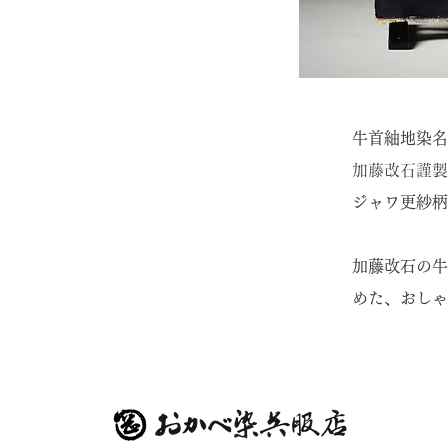
牛首紬地染名
加藤改石謹製
ジャワ更紗
加藤改石の牛
めた、おしゃ