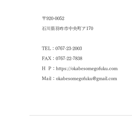
〒920-0052
石川県羽咋市中央町ア170
TEL
：
0767-23-2003
FAX：0767-22-7838
H P
：
https://okabesomegofuku.com
Mail
：
okabesomegofuku@gmail.com