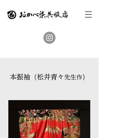
本振袖（松井青々
）
先生
作